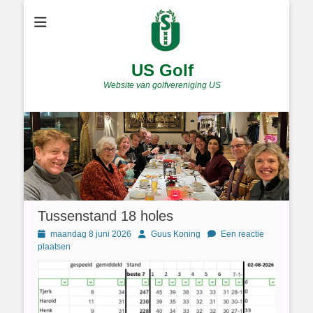
US Golf
Website van golfvereniging US
Tussenstand 18 holes
Geplaatst
Author
maandag 8 juni 2026
Guus Koning
Een reactie
op
plaatsen