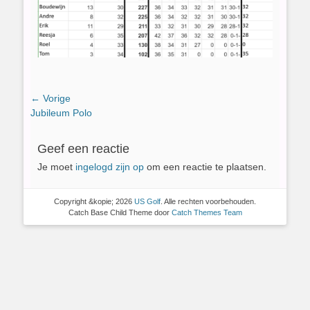
Bericht
← Vorige
Vorig
Jubileum Polo
navigatie
bericht:
Geef een reactie
Je moet
ingelogd zijn op
om een reactie te plaatsen.
Copyright &kopie; 2026
US Golf
. Alle rechten voorbehouden.
Catch Base Child Theme door
Catch Themes Team