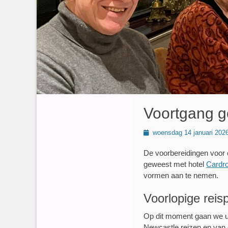
Voortgang go
Geplaatst
woensdag 14 januari 202
op
De voorbereidingen voor o
geweest met hotel
Cardr
vormen aan te nemen.
Voorlopige reis
Op dit moment gaan we u
Newcastle reizen en van 