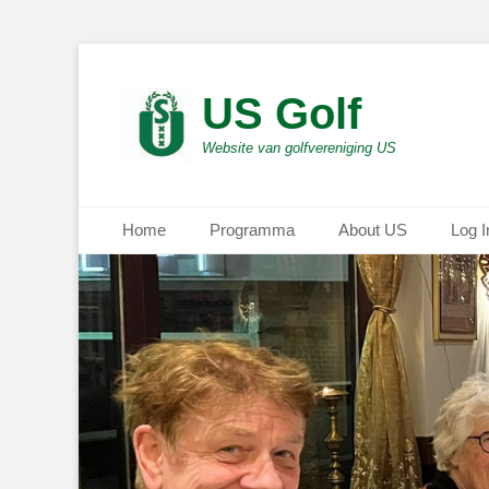
US Golf
Website van golfvereniging US
Primair menu
Ga
Home
Programma
About US
Log I
naar
de
inhoud