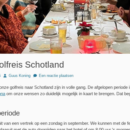
lfreis Schotland
Author
6
Guus Koning
Een reactie plaatsen
nze golfreis naar Schotland zijn in volle gang. De afgelopen periode is
ona
om onze wensen zo duidelijk mogelijk in kaart te brengen. Dat be
periode
it van een vertrek op een zondag in september. We kunnen met de 
daaruit met de auto doorrijden naar het hotel of om 8.00 uur ’s morg