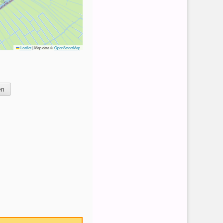
Leaflet
|
Map data ©
OpenStreetMap