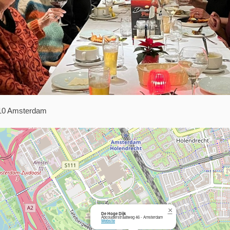
:10 Amsterdam
×
De Hoge Dijk
Abcouderstraatweg 46 - Amsterdam
Website