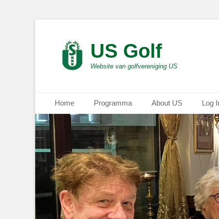
US Golf
Website van golfvereniging US
Primair menu
Ga
Home
Programma
About US
Log I
naar
de
inhoud