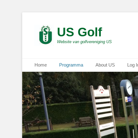
US Golf
Website van golfvereniging US
Primair menu
Ga
Home
Programma
About US
Log I
naar
de
inhoud