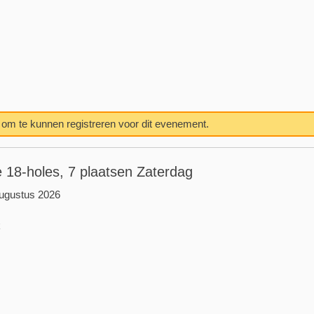
n om te kunnen registreren voor dit evenement.
 18-holes, 7 plaatsen Zaterdag
ugustus 2026
k