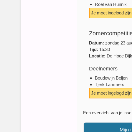
Roel van Hunnik
Je moet ingelogd zij
Zomercompetitie
Datum:
zondag 23 au
Tijd:
15:30
Locatie:
De Hoge Dij
Deelnemers
Boudewijn Beijen
Tjerk Lammers
Je moet ingelogd zij
Een overzicht van je insc
Mijn 