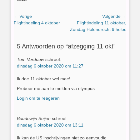
Bericht
← Vorige
Volgende →
Vorig
Volgend
Flightindeling 4 oktober
Flightindeling 11 oktober,
navigatie
bericht:
bericht:
Zondag Holendrecht 9 holes
5 Antwoorden op “afzegging 11 okt”
Tom Verdouw
schreef:
dinsdag 6 oktober 2020 om 11:27
Ik doe 11 oktober wel mee!
Probeer me aan te melden via olympus.
Login om te reageren
Boudewijn Beijen
schreef:
dinsdag 6 oktober 2020 om 13:11
Ik kan de US inschrijvingen niet zo eenvoudig