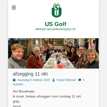
US Golf
Website van golfvereniging US
afzegging 11 okt
Geplaatst
Author
maandag 5 oktober 2020
Faizal Dikmoet
5
op
reacties
Hoi Boudewijn,
ik moet, helaas afzeggen voor zondag 11 okt.
grtjs ,
faizal