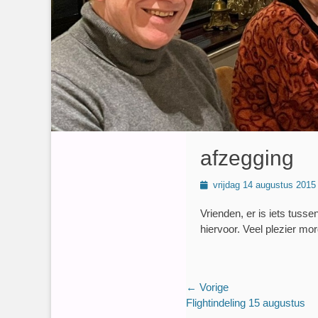
afzegging
Geplaatst
vrijdag 14 augustus 2015
op
Vrienden, er is iets tus
hiervoor. Veel plezier mo
Bericht
← Vorige
Vorig
Flightindeling 15 augustus
navigatie
bericht: