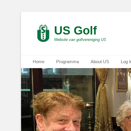
US Golf
Website van golfvereniging US
Primair menu
Ga
Home
Programma
About US
Log I
naar
de
inhoud