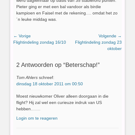
werd dagwinnaar op basis van 35 stableford punten.
Pieter ging er met een bal vandoor als birdie
kampioen en Faisel met de rekening…. omdat het zo
´n leuke middag was.
Bericht
← Vorige
Volgende →
Vorig
Volgend
Flightindeling zondag 16/10
Flightindeling zondag 23
navigatie
bericht:
bericht:
oktober
2 Antwoorden op “Beterschap!”
Tom Ahlers
schreef:
dinsdag 18 oktober 2011 om 00:50
Moest nieuwkomer Oliver alleen doorgaan in die
flight? Hij zal wel een curieuze indruk van US
hebben…….
Login om te reageren