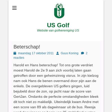
US Golf
Website van golfvereniging US
Beterschap!
Geplaatst
Author
maandag 17 oktober 2011
Guus Koning
2
op
reacties
Harold en Hans beterschap! Tot ons grote verdriet
moest Harold de 2e 9 aan zich voorbij laten gaan
getroffen door een geheimzinnig visrus. In zijn kielzog
nam ook Hans de benen overmand door pijn aan de
enkels. De overgebleven US golfers gingen, luid
bejubeld door de zon, op jacht naar de score van
GertJan. Ondanks de perfecte omstandigheden bleek
dit toch niet zo makkelijk. Uiteindelijk kwam Andre met
een score van 89 als dagwinnaar uit de bus. Reesja