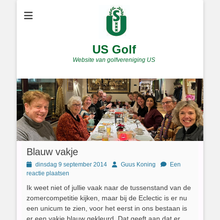
US Golf
Website van golfvereniging US
Blauw vakje
Geplaatst
Author
dinsdag 9 september 2014
Guus Koning
Een
op
reactie plaatsen
Ik weet niet of jullie vaak naar de tussenstand van de
zomercompetitie kijken, maar bij de Eclectic is er nu
een unicum te zien, voor het eerst in ons bestaan is
er een vakje blauw gekleurd. Dat geeft aan dat er