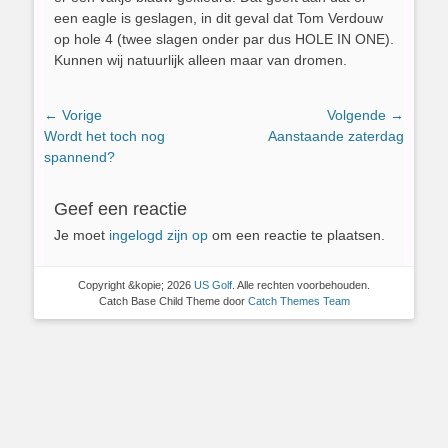
een eagle is geslagen, in dit geval dat Tom Verdouw
op hole 4 (twee slagen onder par dus HOLE IN ONE).
Kunnen wij natuurlijk alleen maar van dromen.
Bericht
← Vorige
Volgende →
Vorig
Volgend
Wordt het toch nog
Aanstaande zaterdag
navigatie
bericht:
bericht:
spannend?
Geef een reactie
Je moet
ingelogd zijn op
om een reactie te plaatsen.
Copyright &kopie; 2026
US Golf
. Alle rechten voorbehouden.
Catch Base Child Theme door
Catch Themes Team