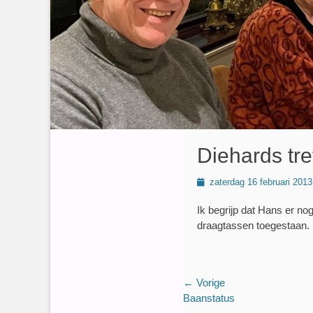
Diehards tre
Geplaatst
zaterdag 16 februari 2013
op
Ik begrijp dat Hans er n
draagtassen toegestaan.
Bericht
← Vorige
Vorig
Baanstatus
navigatie
bericht: