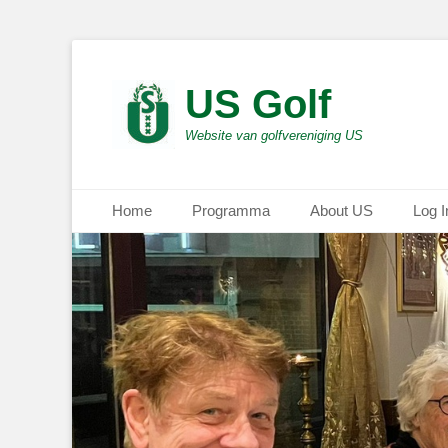
US Golf
Website van golfvereniging US
Primair menu
Ga
Home
Programma
About US
Log I
naar
de
inhoud