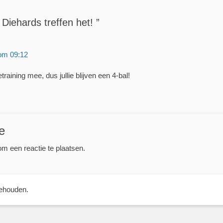
Diehards treffen het! ”
 om 09:12
training mee, dus jullie blijven een 4-bal!
e
m een reactie te plaatsen.
behouden.