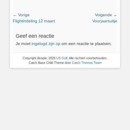
Bericht
← Vorige
Volgende →
Vorig
Volgend
Flightindeling 12 maart
Voorjaarsuitje
navigatie
bericht:
bericht:
Geef een reactie
Je moet
ingelogd zijn op
om een reactie te plaatsen.
Copyright &kopie; 2026
US Golf
. Alle rechten voorbehouden.
Catch Base Child Theme door
Catch Themes Team