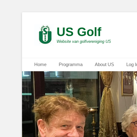
US Golf
Website van golfvereniging US
Primair menu
Ga
Home
Programma
About US
Log I
naar
de
inhoud