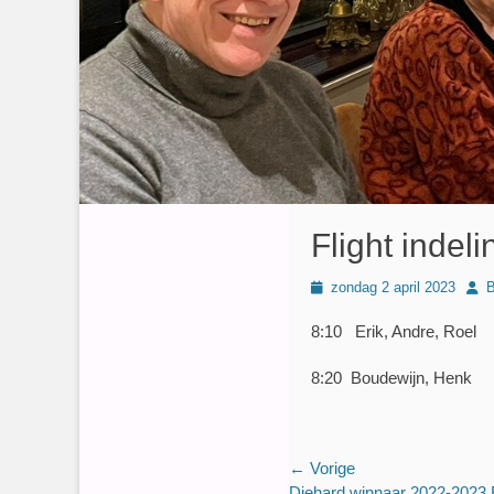
Flight indeli
Geplaatst
Auth
zondag 2 april 2023
B
op
8:10 Erik, Andre, Roel
8:20 Boudewijn, Henk
Bericht
← Vorige
Vorig
Diehard winnaar 2022-2023 