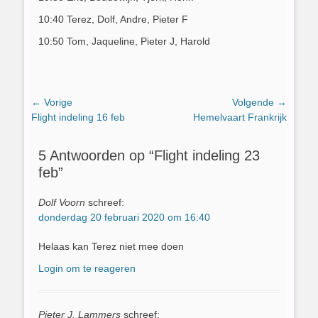
10:40 Terez, Dolf, Andre, Pieter F
10:50 Tom, Jaqueline, Pieter J, Harold
Bericht
← Vorige
Volgende →
Vorig
Volgend
Flight indeling 16 feb
Hemelvaart Frankrijk
navigatie
bericht:
bericht:
5 Antwoorden op “Flight indeling 23
feb”
Dolf Voorn
schreef:
donderdag 20 februari 2020 om 16:40
Helaas kan Terez niet mee doen
Login om te reageren
Pieter J. Lammers
schreef: