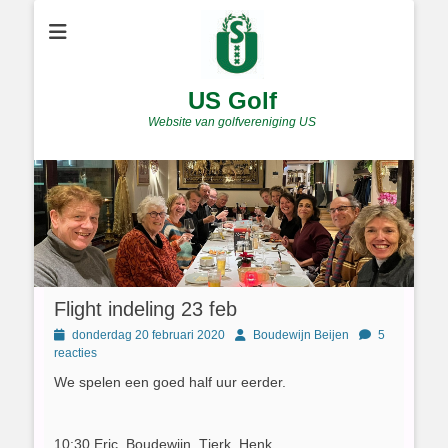
US Golf
Website van golfvereniging US
Flight indeling 23 feb
Geplaatst
Author
donderdag 20 februari 2020
Boudewijn Beijen
5
op
reacties
We spelen een goed half uur eerder.
10:30 Eric, Boudewijn, Tjerk, Henk