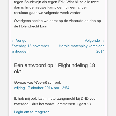
tegen Boudewijn als tegen Erik. Wint hij ze alle twee
dan is hij de nieuwe kampioen, bij een ander
resultaat gaan we volgende week verder.
Overigens spelen we eerst op de Abcoude en dan op
de Holendrecht baan
Bericht
← Vorige
Volgende →
Vorig
Volgend
Zaterdag 15 november
Harold matchplay kampioen
navigatie
bericht:
bericht:
vrijhouden
2014
Eén antwoord op “ Flightindeling 18
okt ”
Gertjan van Weerelt
schreef:
vrijdag 17 oktober 2014 om 12:54
Ik heb mij ook last minute aangemeld bij DHD voor
zaterdag…dus het wordt Lammersen + gast :-).
Login om te reageren