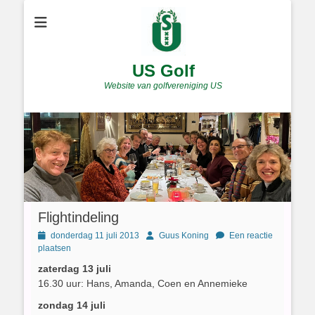
US Golf
Website van golfvereniging US
Flightindeling
Geplaatst
Author
donderdag 11 juli 2013
Guus Koning
Een reactie
op
plaatsen
zaterdag 13 juli
16.30 uur: Hans, Amanda, Coen en Annemieke
zondag 14 juli