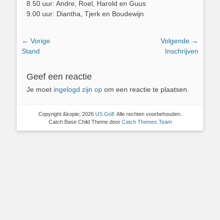
8.50 uur: Andre, Roel, Harold en Guus
9.00 uur: Diantha, Tjerk en Boudewijn
Bericht
← Vorige
Volgende →
Vorig
Volgend
Stand
Inschrijven
navigatie
bericht:
bericht:
Geef een reactie
Je moet
ingelogd zijn op
om een reactie te plaatsen.
Copyright &kopie; 2026
US Golf
. Alle rechten voorbehouden.
Catch Base Child Theme door
Catch Themes Team