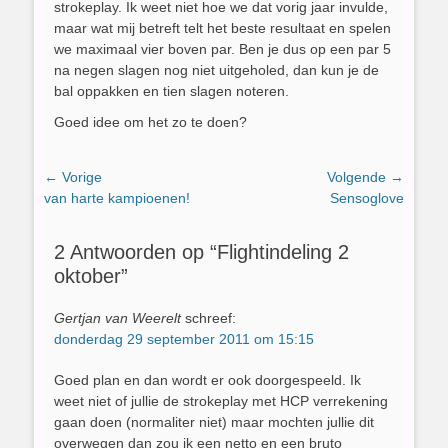
strokeplay. Ik weet niet hoe we dat vorig jaar invulde,
maar wat mij betreft telt het beste resultaat en spelen
we maximaal vier boven par. Ben je dus op een par 5
na negen slagen nog niet uitgeholed, dan kun je de
bal oppakken en tien slagen noteren.
Goed idee om het zo te doen?
Bericht
← Vorige
Volgende →
Vorig
Volgend
van harte kampioenen!
Sensoglove
navigatie
bericht:
bericht:
2 Antwoorden op “Flightindeling 2
oktober”
Gertjan van Weerelt
schreef:
donderdag 29 september 2011 om 15:15
Goed plan en dan wordt er ook doorgespeeld. Ik
weet niet of jullie de strokeplay met HCP verrekening
gaan doen (normaliter niet) maar mochten jullie dit
overwegen dan zou ik een netto en een bruto