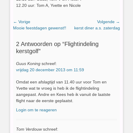
12.20 uur: Tom A, Yvette en Nicole
Bericht
← Vorige
Volgende →
Vorig
Volgend
Mooie feestdagen gewenst!!
kerst diner a.s. zaterdag
navigatie
bericht:
bericht:
2 Antwoorden op “Flightindeling
kerstgolf”
Guus Koning
schreef:
vrijdag 20 december 2013 om 11:59
Omdat een afslagtijd van 11.40 uur voor Tom en
Yvette wat te vroeg is heb ik de flightindeling
aangepast. Andre en Kees heb ik vanuit de laatste
flight naar de eerste geplaatst.
Login om te reageren
Tom Verdouw
schreef: