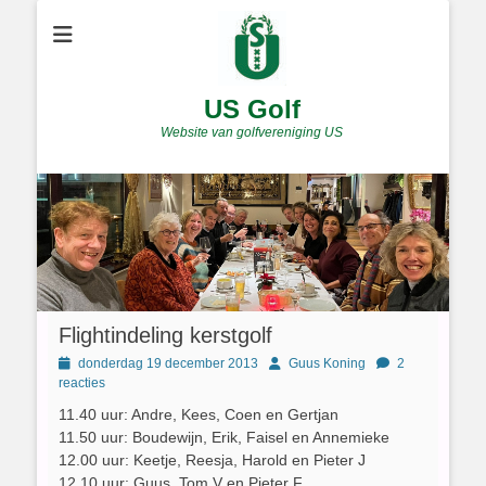
US Golf
Website van golfvereniging US
Flightindeling kerstgolf
Geplaatst
Author
donderdag 19 december 2013
Guus Koning
2
op
reacties
11.40 uur: Andre, Kees, Coen en Gertjan
11.50 uur: Boudewijn, Erik, Faisel en Annemieke
12.00 uur: Keetje, Reesja, Harold en Pieter J
12.10 uur: Guus, Tom V en Pieter F