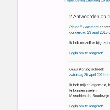
Flightindeling zaterdag 18 apr
navigatie
bericht:
2 Antwoorden op “F
Pieter F. Lammers
schree
donderdag 23 april 2015 
Ik heb mezelf er bijgezet
Login om te reageren
Guus Koning
schreef:
zaterdag 25 april 2015 o
Ik heb mijzelf afgemeld, 
te kunnen spelen.
Misschien dat Boudewijn 
Login om te reageren