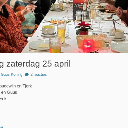
ng zaterdag 25 april
thor
Guus Koning
2 reacties
Boudewijn en Tjerk
a en Guus
Erik
Volgend