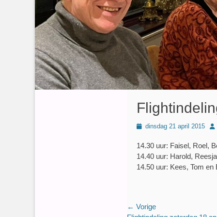
Flightindeli
Geplaatst
Au
dinsdag 21 april 2015
op
14.30 uur: Faisel, Roel, 
14.40 uur: Harold, Reesj
14.50 uur: Kees, Tom en 
Bericht
← Vorige
Vorig