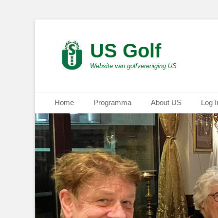
US Golf
Website van golfvereniging US
Primair menu
Ga
Home
Programma
About US
Log I
naar
de
inhoud