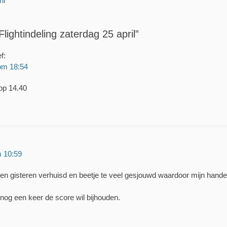
il
bericht:
lightindeling zaterdag 25 april”
f:
om 18:54
 op 14.40
m 10:59
ben gisteren verhuisd en beetje te veel gesjouwd waardoor mijn hand
nog een keer de score wil bijhouden.