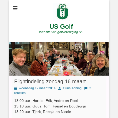
US Golf
Website van golfvereniging US
Flightindeling zondag 16 maart
Geplaatst
Author
woensdag 12 maart 2014
Guus Koning
2
op
reacties
13.00 uur: Harold, Erik, Andre en Roel
13.10 uur: Guus, Tom, Faisel en Boudewijn
13.20 uur: Tjerk, Reesja en Nicole