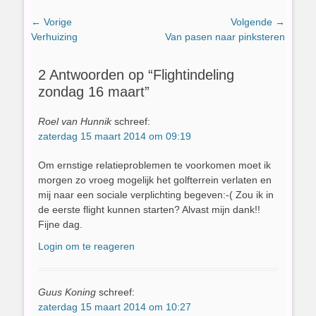
Bericht
← Vorige
Volgende →
Vorig
Volgend
Verhuizing
Van pasen naar pinksteren
navigatie
bericht:
bericht:
2 Antwoorden op “Flightindeling
zondag 16 maart”
Roel van Hunnik
schreef:
zaterdag 15 maart 2014 om 09:19
Om ernstige relatieproblemen te voorkomen moet ik
morgen zo vroeg mogelijk het golfterrein verlaten en
mij naar een sociale verplichting begeven:-( Zou ik in
de eerste flight kunnen starten? Alvast mijn dank!!
Fijne dag.
Login om te reageren
Guus Koning
schreef:
zaterdag 15 maart 2014 om 10:27