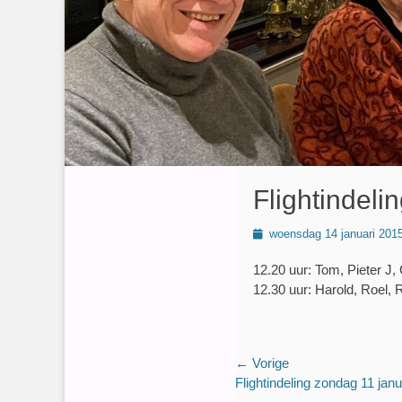
Flightindeli
Geplaatst
woensdag 14 januari 201
op
12.20 uur: Tom, Pieter J, 
12.30 uur: Harold, Roel,
Bericht
← Vorige
Vorig
Flightindeling zondag 11 janu
navigatie
bericht: