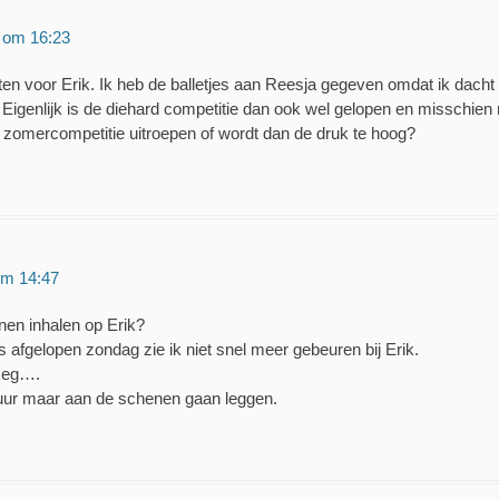
 om 16:23
nten voor Erik. Ik heb de balletjes aan Reesja gegeven omdat ik dach
 Eigenlijk is de diehard competitie dan ook wel gelopen en misschie
e zomercompetitie uitroepen of wordt dan de druk te hoog?
om 14:47
nen inhalen op Erik?
s afgelopen zondag zie ik niet snel meer gebeuren bij Erik.
 zeg….
uur maar aan de schenen gaan leggen.