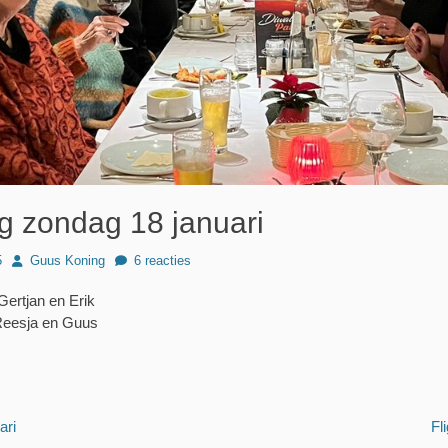
ng zondag 18 januari
Author
5
Guus Koning
6 reacties
Gertjan en Erik
 Reesja en Guus
Volgend
ari
Fl
bericht: