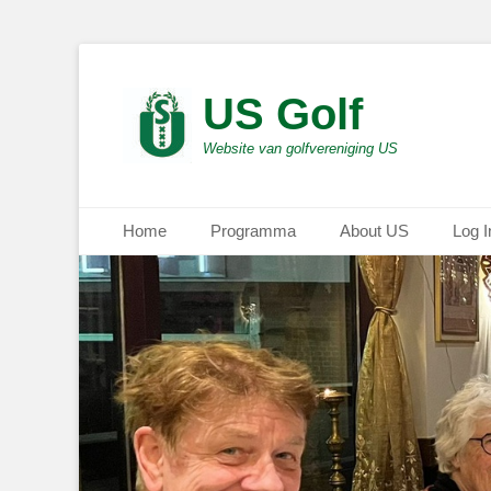
US Golf
Website van golfvereniging US
Primair menu
Ga
Home
Programma
About US
Log I
naar
de
inhoud