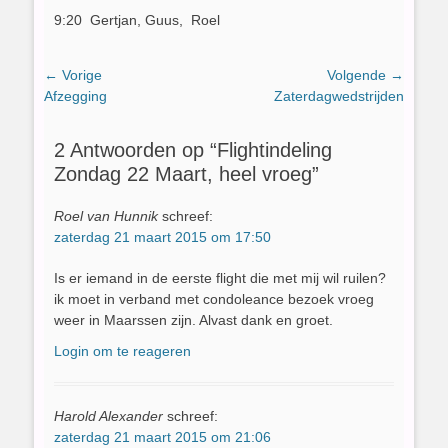
9:20 Gertjan, Guus, Roel
Bericht
← Vorige
Volgende →
Vorig
Volgend
Afzegging
Zaterdagwedstrijden
navigatie
bericht:
bericht:
2 Antwoorden op “Flightindeling
Zondag 22 Maart, heel vroeg”
Roel van Hunnik
schreef:
zaterdag 21 maart 2015 om 17:50
Is er iemand in de eerste flight die met mij wil ruilen?
ik moet in verband met condoleance bezoek vroeg
weer in Maarssen zijn. Alvast dank en groet.
Login om te reageren
Harold Alexander
schreef:
zaterdag 21 maart 2015 om 21:06