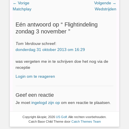
Bericht
← Vorige
Volgende →
Vorig
Volgend
Matchplay
Wedstrijden
navigatie
bericht:
bericht:
Eén antwoord op “ Flightindeling
zondag 3 november ”
Tom Verdouw
schreef:
donderdag 31 oktober 2013 om 16:29
was vergeten me in te schrijven doe het nog via de
receptie
Login om te reageren
Geef een reactie
Je moet
ingelogd zijn op
om een reactie te plaatsen.
Copyright &kopie; 2026
US Golf
. Alle rechten voorbehouden.
Catch Base Child Theme door
Catch Themes Team