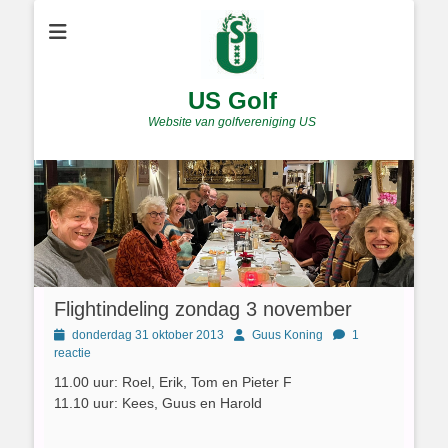
US Golf
Website van golfvereniging US
Flightindeling zondag 3 november
Geplaatst
Author
donderdag 31 oktober 2013
Guus Koning
1
op
reactie
11.00 uur: Roel, Erik, Tom en Pieter F
11.10 uur: Kees, Guus en Harold