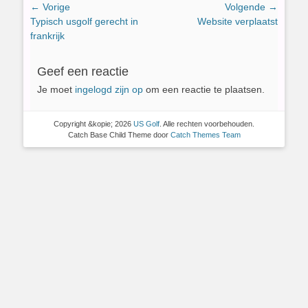
Bericht
← Vorige
Volgende →
Vorig
Volgend
Typisch usgolf gerecht in
Website verplaatst
navigatie
bericht:
bericht:
frankrijk
Geef een reactie
Je moet
ingelogd zijn op
om een reactie te plaatsen.
Copyright &kopie; 2026
US Golf
. Alle rechten voorbehouden.
Catch Base Child Theme door
Catch Themes Team