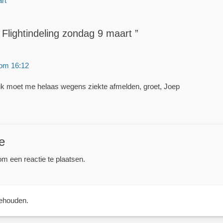
art
bericht:
Flightindeling zondag 9 maart ”
 om 16:12
: ik moet me helaas wegens ziekte afmelden, groet, Joep
e
m een reactie te plaatsen.
behouden.