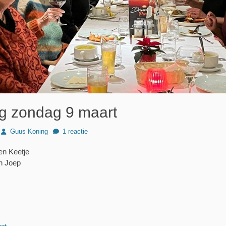
ng zondag 9 maart
Author
Guus Koning
1 reactie
 en Keetje
n Joep
Volgend