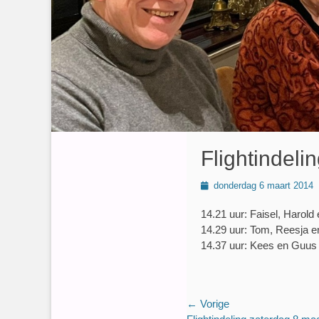
Flightindeli
Geplaatst
donderdag 6 maart 2014
op
14.21 uur: Faisel, Harold
14.29 uur: Tom, Reesja e
14.37 uur: Kees en Guus
Bericht
← Vorige
Vorig