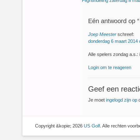
Flightindeling zaterdag 8 ma
navigatie
bericht:
Eén antwoord op “ 
Joep Meester
schreef:
donderdag 6 maart 2014
Alle spelers zondag a.s.
Login om te reageren
Geef een reacti
Je moet
ingelogd zijn op
o
Copyright &kopie; 2026
US Golf
. Alle rechten voor