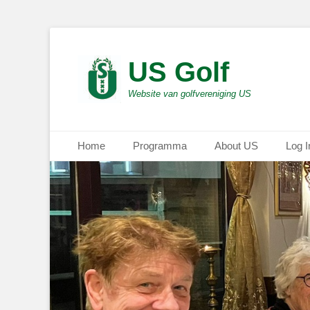
US Golf
Website van golfvereniging US
Primair menu
Ga
Home
Programma
About US
Log I
naar
de
inhoud