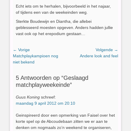
Echt iets om te herhalen, bijvoorbeeld in het najaar,
of tijdens een van de weekeinden weg.
Sterkte Boudewijn en Diantha, die allebei
geblesseerd moesten opgeven. Anders hadden jullie
vast ook op het erepodium gestaan…
Bericht
← Vorige
Volgende →
Vorig
Volgend
Matchplaykampioen nog
Andere look and feel
navigatie
bericht:
bericht:
niet bekend
5 Antwoorden op “Geslaagd
matchplayweekeinde”
Guus Koning
schreef:
maandag 9 april 2012 om 20:10
Geinspireerd door een opmerking van Faisel over het
korte spel op de Abcoudebaan zitten we er aan te
denken om nogmaals zo’n weekend te organiseren,