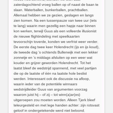
zaterdagochtend vroeg ballen op of naast de baan te
slaan. Waterballen, bunkerballen, prachtballen.
Allemaal hebben we ze gezien, geslagen en langs
zien komen. Na een tussenpauze van twee uur (iets
te lang) waarin men gezellig een hapje naar binnen
kon werken, terwijl Guus als een volleerde illusionist
de nieuwe flightindeling met speelkaarten
tevoorschijn toverde, konden we verfrist weer verder.
De eerste dag twee keer Holendrecht (ijs en ijs koud),
de tweede dag ’s ochtends Bullenwijk met een lekker
zonnetje en ’s middags afsluiten op een weer wat
kouder en grijzer geworden Holendrecht. Tot het
laatst bleef de wedstrijd spannend, met veel partijen
die op de laatste of één na laatste hole beslist
werden. Interessant ook de discussie na afloop,
waarin ieder van de potentiële winnaars
wedstrijdleider Guus van argumenten voorzag
waarom juist hij – of zij – tot winn(a)ar(es)
uitgeroepen zou moeten worden. Alleen Tjerk bleef
teleurgesteld en met lege handen achter: zijn rotsvast
geloof in ondergetekende werd niet beloond.