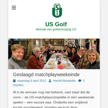
US Golf
Website van golfvereniging US
Geslaagd matchplayweekeinde
Geplaatst
Author
maandag 9 april 2012
Harold Alexander
5
op
reacties
Al is de winnaar nog niet bekend, vast staat dat de
vorm – de US-matchplaycompetitie in één weekeinde
spelen – een succes was. Ondanks een snijdend
koude noorderwind, stonden we toch daar