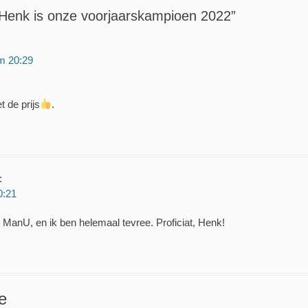
Henk is onze voorjaarskampioen 2022”
m 20:29
t de prijs
.
:
0:21
 ManU, en ik ben helemaal tevree. Proficiat, Henk!
e