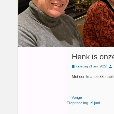
Henk is onz
Geplaatst
Aut
dinsdag 21 juni 2022
op
Met een knappe 38 stable
Bericht
← Vorige
Vorig
Flightindeling 19 juni
navigatie
bericht: