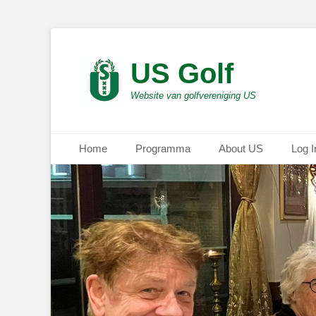
US Golf
Website van golfvereniging US
Primair menu
Ga
Home
Programma
About US
Log I
naar
de
inhoud