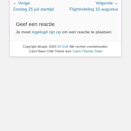
Bericht
← Vorige
Volgende →
Vorig
Volgend
Zondag 25 juli starttijd
Flightindeling 15 augustus
navigatie
bericht:
bericht:
Geef een reactie
Je moet
ingelogd zijn op
om een reactie te plaatsen.
Copyright &kopie; 2026
US Golf
. Alle rechten voorbehouden.
Catch Base Child Theme door
Catch Themes Team