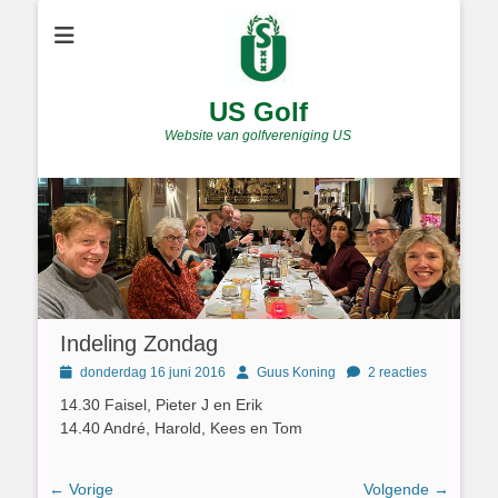
US Golf
Website van golfvereniging US
Indeling Zondag
Geplaatst
Author
donderdag 16 juni 2016
Guus Koning
2 reacties
op
14.30 Faisel, Pieter J en Erik
14.40 André, Harold, Kees en Tom
Bericht
← Vorige
Volgende →