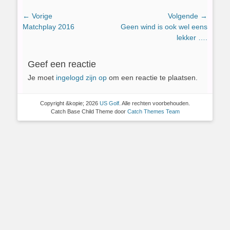
Bericht
← Vorige
Volgende →
Vorig
Volgend
Matchplay 2016
Geen wind is ook wel eens
navigatie
bericht:
bericht:
lekker ….
Geef een reactie
Je moet
ingelogd zijn op
om een reactie te plaatsen.
Copyright &kopie; 2026
US Golf
. Alle rechten voorbehouden.
Catch Base Child Theme door
Catch Themes Team