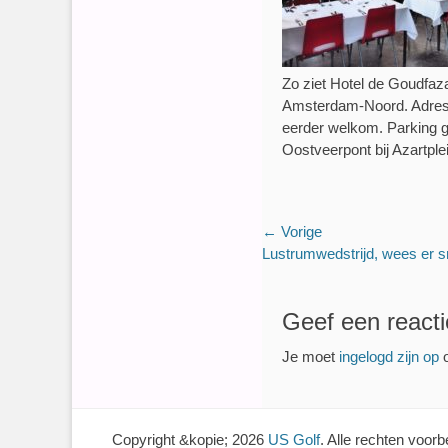
Zo ziet Hotel de Goudfaz
Amsterdam-Noord. Adres:
eerder welkom. Parking ge
Oostveerpont bij Azartple
Bericht
← Vorige
Vorig
Lustrumwedstrijd, wees er sn
navigatie
bericht:
Geef een reacti
Je moet
ingelogd zijn op
o
Copyright &kopie; 2026
US Golf
. Alle rechten voor