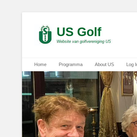
US Golf
Website van golfvereniging US
Primair menu
Ga
Home
Programma
About US
Log I
naar
de
inhoud