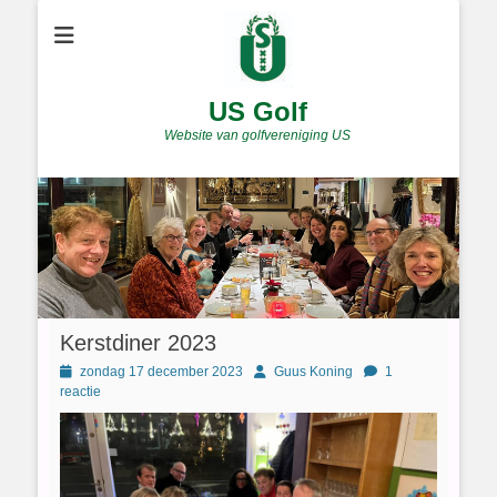
US Golf
Website van golfvereniging US
Kerstdiner 2023
Geplaatst
Author
zondag 17 december 2023
Guus Koning
1
op
reactie