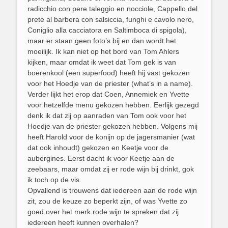
radicchio con pere taleggio en nocciole, Cappello del
prete al barbera con salsiccia, funghi e cavolo nero,
Coniglio alla cacciatora en Saltimboca di spigola),
maar er staan geen foto’s bij en dan wordt het
moeilijk. Ik kan niet op het bord van Tom Ahlers
kijken, maar omdat ik weet dat Tom gek is van
boerenkool (een superfood) heeft hij vast gekozen
voor het Hoedje van de priester (what’s in a name).
Verder lijkt het erop dat Coen, Annemiek en Yvette
voor hetzelfde menu gekozen hebben. Eerlijk gezegd
denk ik dat zij op aanraden van Tom ook voor het
Hoedje van de priester gekozen hebben. Volgens mij
heeft Harold voor de konijn op de jagersmanier (wat
dat ook inhoudt) gekozen en Keetje voor de
aubergines. Eerst dacht ik voor Keetje aan de
zeebaars, maar omdat zij er rode wijn bij drinkt, gok
ik toch op de vis.
Opvallend is trouwens dat iedereen aan de rode wijn
zit, zou de keuze zo beperkt zijn, of was Yvette zo
goed over het merk rode wijn te spreken dat zij
iedereen heeft kunnen overhalen?