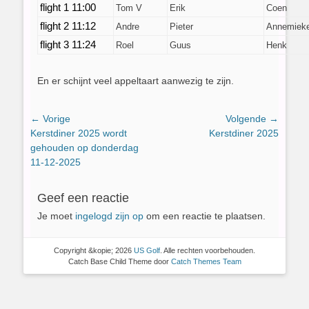
flight 1 11:00
Tom V
Erik
Coen
flight 2 11:12
Andre
Pieter
Annemiek
flight 3 11:24
Roel
Guus
Henk
En er schijnt veel appeltaart aanwezig te zijn.
Bericht
← Vorige
Volgende →
Vorig
Volgend
Kerstdiner 2025 wordt
Kerstdiner 2025
navigatie
bericht:
bericht:
gehouden op donderdag
11-12-2025
Geef een reactie
Je moet
ingelogd zijn op
om een reactie te plaatsen.
Copyright &kopie; 2026
US Golf
. Alle rechten voorbehouden.
Catch Base Child Theme door
Catch Themes Team