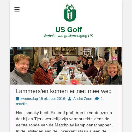
US Golf
Website van golfvereniging US
Lammers’en komen er niet mee weg
Geplaatst
Author
woensdag 19 oktober 2016
Andre Zoon
1
op
reactie
Heel sneaky heeft Pieter J proberen te verdoezelen
dat hij en Tjerk werkelijk zijn vermorzeld tijdens de
eerste ronde van de Matchplay kampioenschappen.
In de uitslagen aan de linkerkant staan alleen de