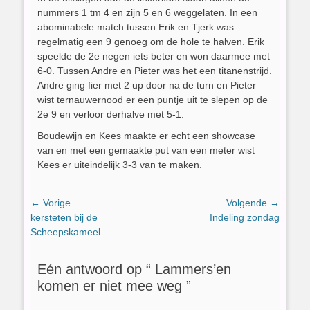
nummers 1 tm 4 en zijn 5 en 6 weggelaten. In een
abominabele match tussen Erik en Tjerk was
regelmatig een 9 genoeg om de hole te halven. Erik
speelde de 2e negen iets beter en won daarmee met
6-0. Tussen Andre en Pieter was het een titanenstrijd.
Andre ging fier met 2 up door na de turn en Pieter
wist ternauwernood er een puntje uit te slepen op de
2e 9 en verloor derhalve met 5-1.
Boudewijn en Kees maakte er echt een showcase
van en met een gemaakte put van een meter wist
Kees er uiteindelijk 3-3 van te maken.
Bericht
← Vorige
Volgende →
Vorig
Volgend
kersteten bij de
Indeling zondag
navigatie
bericht:
bericht:
Scheepskameel
Eén antwoord op “ Lammers’en
komen er niet mee weg ”