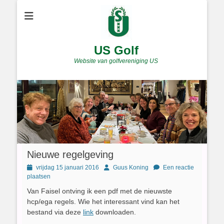
US Golf
Website van golfvereniging US
Nieuwe regelgeving
Geplaatst
Author
vrijdag 15 januari 2016
Guus Koning
Een reactie
op
plaatsen
Van Faisel ontving ik een pdf met de nieuwste
hcp/ega regels. Wie het interessant vind kan het
bestand via deze
link
downloaden.