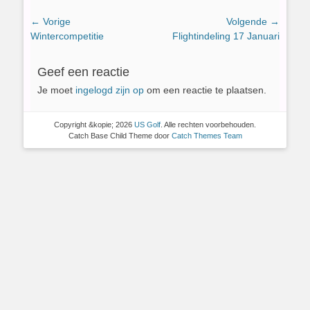
Bericht
← Vorige
Volgende →
Vorig
Volgend
Wintercompetitie
Flightindeling 17 Januari
navigatie
bericht:
bericht:
Geef een reactie
Je moet
ingelogd zijn op
om een reactie te plaatsen.
Copyright &kopie; 2026
US Golf
. Alle rechten voorbehouden.
Catch Base Child Theme door
Catch Themes Team