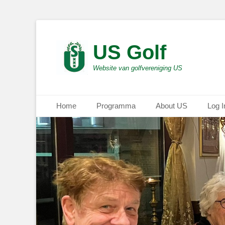
US Golf
Website van golfvereniging US
Primair menu
Ga
Home
Programma
About US
Log I
naar
de
inhoud