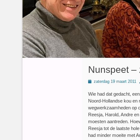
Nunspeet – 
Geplaatst
zaterdag 19 maart 2011
op
Wie had dat gedacht, een
Noord-Hollandse kou en 
wegwerkzaamheden op de 
Reesja, Harold, Andre en 
moesten aantreden. Hoewel
Reesja tot de laatste hol
had minder moeite met And