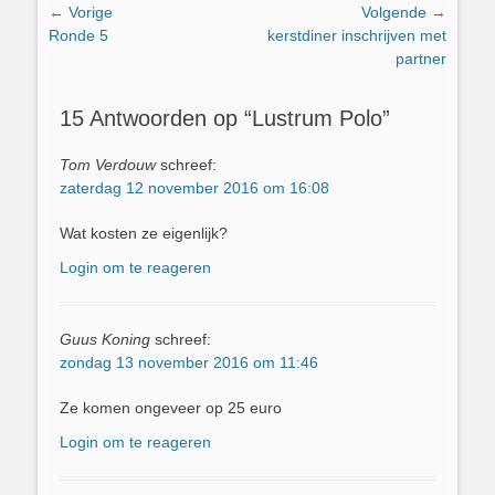
Bericht
← Vorige
Volgende →
Vorig
Volgend
Ronde 5
kerstdiner inschrijven met
navigatie
bericht:
bericht:
partner
15 Antwoorden op “Lustrum Polo”
Tom Verdouw
schreef:
zaterdag 12 november 2016 om 16:08
Wat kosten ze eigenlijk?
Login om te reageren
Guus Koning
schreef:
zondag 13 november 2016 om 11:46
Ze komen ongeveer op 25 euro
Login om te reageren