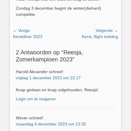
Zondag 3 december begint de winter(diehard)
competitie.
Bericht
← Vorige
Volgende →
Vorig
Volgend
Kerstdiner 2023
Kerst, flight indeling
navigatie
bericht:
bericht:
2 Antwoorden op “Reesja,
Zomerkampioen 2023”
Harold Alexander
schreef:
vrijdag 1 december 2023 om 22:17
Knap gedaan en knap volgehouden, Reesja!
Login om te reageren
Wever
schreef:
maandag 4 december 2023 om 13:35