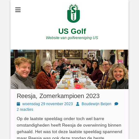
US Golf
Website van golfvereniging US
Reesja, Zomerkampioen 2023
Geplaatst
Author
woensdag 29 november 2023
Boudewijn Beijen
op
2 reacties
Op de laatste speeldag onder toch wel barre
omstandigheden heeft Reesja de overwinning binnen
gehaald. Het was tot deze laatste speeldag spannend
maar Reesja was ook deze zondag de beste.