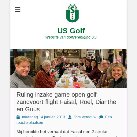
US Golf
Website van golfvereniging US
Ruling inzake game open golf
zandvoort flight Faisal, Roel, Dianthe
en Guus
Geplaatst
Author
maandag 14 januari 2013
Tom Verdouw
Een
op
reactie plaatsen
Mij bereikte het verhaal dat Faisal een 2 stroke