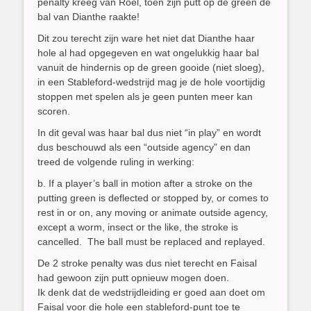
penalty kreeg van Roel, toen zijn putt op de green de
bal van Dianthe raakte!
Dit zou terecht zijn ware het niet dat Dianthe haar
hole al had opgegeven en wat ongelukkig haar bal
vanuit de hindernis op de green gooide (niet sloeg),
in een Stableford-wedstrijd mag je de hole voortijdig
stoppen met spelen als je geen punten meer kan
scoren.
In dit geval was haar bal dus niet “in play” en wordt
dus beschouwd als een “outside agency” en dan
treed de volgende ruling in werking:
b. If a player’s ball in motion after a stroke on the
putting green is deflected or stopped by, or comes to
rest in or on, any moving or animate outside agency,
except a worm, insect or the like, the stroke is
cancelled. The ball must be replaced and replayed.
De 2 stroke penalty was dus niet terecht en Faisal
had gewoon zijn putt opnieuw mogen doen.
Ik denk dat de wedstrijdleiding er goed aan doet om
Faisal voor die hole een stableford-punt toe te