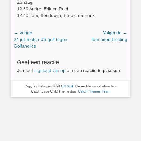
Zondag
12.30 Andre, Erik en Roel
12.40 Tom, Boudewijn, Harold en Henk
Bericht
← Vorige
Volgende →
Vorig
Volgend
24 juli match US golf tegen
Tom neemt leiding
navigatie
bericht:
bericht:
Golfaholics
Geef een reactie
Je moet
ingelogd zijn op
om een reactie te plaatsen.
Copyright &kopie; 2026
US Golf
. Alle rechten voorbehouden.
Catch Base Child Theme door
Catch Themes Team