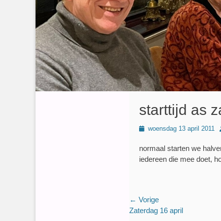
starttijd as
Geplaatst
woensdag 13 april 2011
op
normaal starten we halve
iedereen die mee doet, ho
Bericht
← Vorige
Vorig
Zaterdag 16 april
navigatie
bericht: