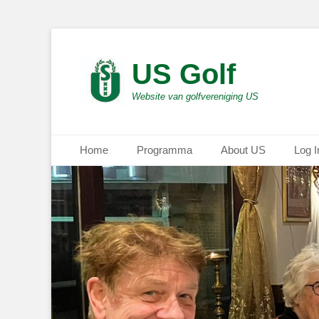
US Golf
Website van golfvereniging US
Primair menu
Ga
Home
Programma
About US
Log I
naar
de
inhoud