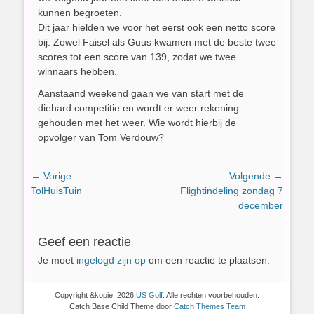
kunnen begroeten.
Dit jaar hielden we voor het eerst ook een netto score
bij. Zowel Faisel als Guus kwamen met de beste twee
scores tot een score van 139, zodat we twee
winnaars hebben.
Aanstaand weekend gaan we van start met de
diehard competitie en wordt er weer rekening
gehouden met het weer. Wie wordt hierbij de
opvolger van Tom Verdouw?
Bericht
← Vorige
Volgende →
Vorig
Volgend
TolHuisTuin
Flightindeling zondag 7
navigatie
bericht:
bericht:
december
Geef een reactie
Je moet
ingelogd zijn op
om een reactie te plaatsen.
Copyright &kopie; 2026
US Golf
. Alle rechten voorbehouden.
Catch Base Child Theme door
Catch Themes Team