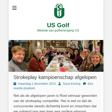
US Golf
Website van golfvereniging US
Strokeplay kampioenschap afgelopen
Geplaatst
Author
maandag 1 december 2014
Guus Koning
Een
op
reactie plaatsen
Net als de afgelopen jaren is Roel winnaar geworden
van de strokeplay competitie. Het is wel zo dat de
concurrentie steeds dichterbij komt en misschien dat
we volgend jaar een keer een andere winnaar