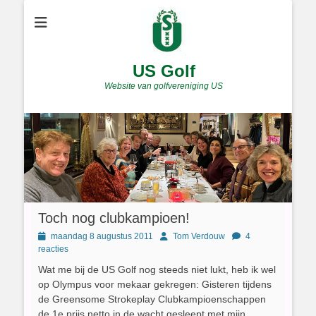
US Golf
Website van golfvereniging US
Toch nog clubkampioen!
Geplaatst
Author
maandag 8 augustus 2011
Tom Verdouw
4
op
reacties
Wat me bij de US Golf nog steeds niet lukt, heb ik wel
op Olympus voor mekaar gekregen: Gisteren tijdens
de Greensome Strokeplay Clubkampioenschappen
de 1e prijs netto in de wacht gesleept met mijn