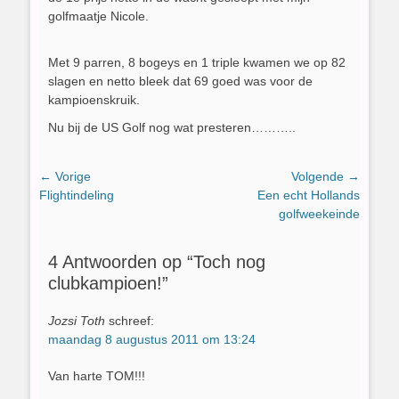
golfmaatje Nicole.
Met 9 parren, 8 bogeys en 1 triple kwamen we op 82
slagen en netto bleek dat 69 goed was voor de
kampioenskruik.
Nu bij de US Golf nog wat presteren………..
Bericht
← Vorige
Volgende →
Vorig
Volgend
Flightindeling
Een echt Hollands
navigatie
bericht:
bericht:
golfweekeinde
4 Antwoorden op “Toch nog
clubkampioen!”
Jozsi Toth
schreef:
maandag 8 augustus 2011 om 13:24
Van harte TOM!!!