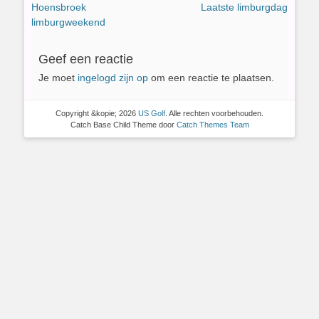
Vorig
Volgend
Hoensbroek
Laatste limburgdag
navigatie
bericht:
bericht:
limburgweekend
Geef een reactie
Je moet
ingelogd zijn op
om een reactie te plaatsen.
Copyright &kopie; 2026
US Golf
. Alle rechten voorbehouden.
Catch Base Child Theme door
Catch Themes Team