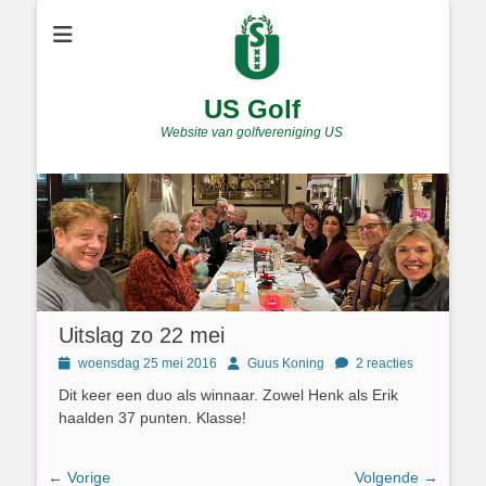
US Golf
Website van golfvereniging US
Uitslag zo 22 mei
Geplaatst
Author
woensdag 25 mei 2016
Guus Koning
2 reacties
op
Dit keer een duo als winnaar. Zowel Henk als Erik
haalden 37 punten. Klasse!
Bericht
← Vorige
Volgende →