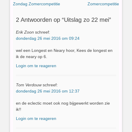
Vorig
Volgend
Zondag Zomercompetitie
Zomercompetitie
navigatie
bericht:
bericht:
2 Antwoorden op “Uitslag zo 22 mei”
Erik Zoon
schreef:
donderdag 26 mei 2016 om 09:24
wel een Longest en Neary hoor, Kees de longest en
ik de neary op 6.
Login om te reageren
Tom Verdouw
schreef:
donderdag 26 mei 2016 om 12:37
en de eclectic moet ook nog bijgewerkt worden zie
ik!!
Login om te reageren