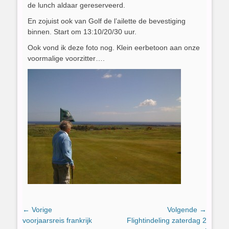
de lunch aldaar gereserveerd.
En zojuist ook van Golf de l’ailette de bevestiging
binnen. Start om 13:10/20/30 uur.
Ook vond ik deze foto nog. Klein eerbetoon aan onze
voormalige voorzitter….
Bericht
← Vorige
Volgende →
Vorig
Volgend
voorjaarsreis frankrijk
Flightindeling zaterdag 2
navigatie