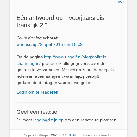
bericht:
bericht:
mei
Eén antwoord op “ Voorjaarsreis
frankrijk 2 ”
Guus Koning
schreef:
woensdag 29 april 2015 om 15:09
Op de pagina
http://www.usgolf.nl/blog/golfreis-
champagne/
probeer ik alle gegevens over de
golfreis te verzamelen. Misschien is het handig als
iedereen even aangeeft waar hij/zij verblijft
gedurende de dagen waarop we golfen.
Login om te reageren
Geef een reactie
Je moet
ingelogd zijn op
om een reactie te plaatsen.
Copyright &kopie; 2026
US Golf
. Alle rechten voorbehouden.