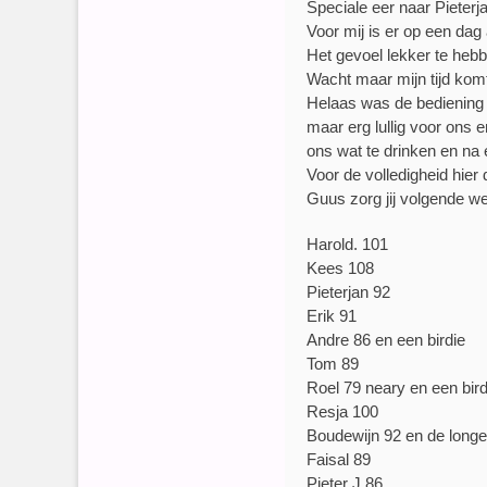
Speciale eer naar Pieterj
Voor mij is er op een dag 
Het gevoel lekker te hebb
Wacht maar mijn tijd komt
Helaas was de bediening 
maar erg lullig voor ons
ons wat te drinken en na
Voor de volledigheid hier 
Guus zorg jij volgende w
Harold. 101
Kees 108
Pieterjan 92
Erik 91
Andre 86 en een birdie
Tom 89
Roel 79 neary en een bird
Resja 100
Boudewijn 92 en de longe
Faisal 89
Pieter J 86