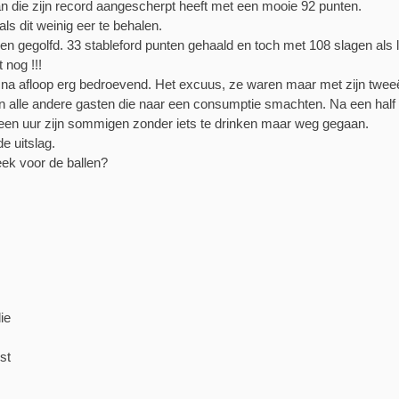
an die zijn record aangescherpt heeft met een mooie 92 punten.
als dit weinig eer te behalen.
en gegolfd. 33 stableford punten gehaald en toch met 108 slagen als l
 nog !!!
na afloop erg bedroevend. Het excuus, ze waren maar met zijn tweeë
 en alle andere gasten die naar een consumptie smachten. Na een hal
 een uur zijn sommigen zonder iets te drinken maar weg gegaan.
de uitslag.
eek voor de ballen?
ie
st