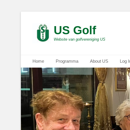
US Golf
Website van golfvereniging US
Primair menu
Ga
Home
Programma
About US
Log I
naar
de
inhoud