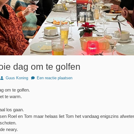
ie dag om te golfen
Author
Guus Koning
Een reactie plaatsen
g om te golfen.
iet te warm.
al los gaan.
en Roel en Tom maar helaas liet Tom het vandaag enigszins afweten
rschoten.
 de neary.