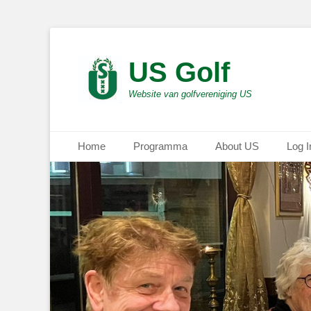
US Golf
Website van golfvereniging US
Primair menu
Ga
Home
Programma
About US
Log I
naar
de
inhoud