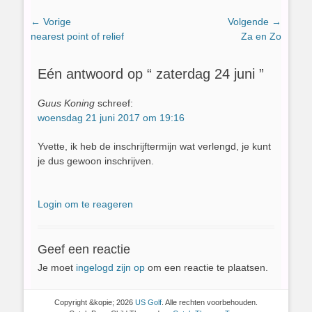
Bericht
← Vorige
Volgende →
Vorig
Volgend
nearest point of relief
Za en Zo
navigatie
bericht:
bericht:
Eén antwoord op “ zaterdag 24 juni ”
Guus Koning
schreef:
woensdag 21 juni 2017 om 19:16
Yvette, ik heb de inschrijftermijn wat verlengd, je kunt
je dus gewoon inschrijven.
Login om te reageren
Geef een reactie
Je moet
ingelogd zijn op
om een reactie te plaatsen.
Copyright &kopie; 2026
US Golf
. Alle rechten voorbehouden.