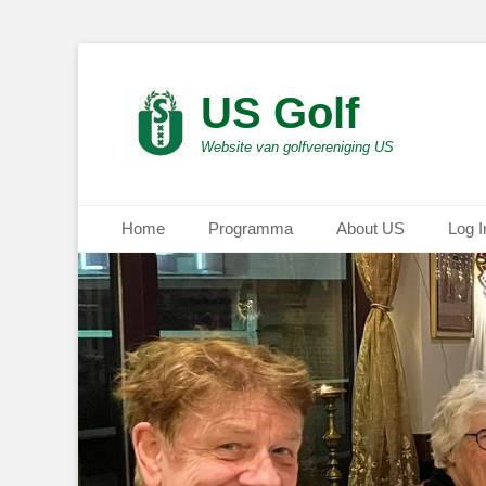
US Golf
Website van golfvereniging US
Primair menu
Ga
Home
Programma
About US
Log I
naar
de
inhoud