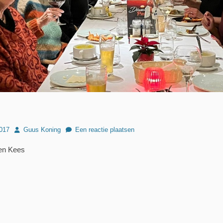
Author
017
Guus Koning
Een reactie plaatsen
 en Kees
Volgend
bericht: