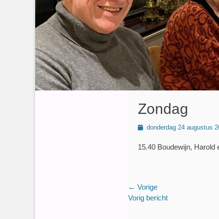
Zondag
Geplaatst
donderdag 24 augustus 2
op
15.40 Boudewijn, Harold
Bericht
← Vorige
Vorig
Vorig bericht
navigatie
bericht: