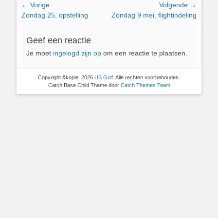
Bericht
← Vorige
Volgende →
Vorig
Volgend
Zondag 25, opstelling
Zondag 9 mei, flightindeling
navigatie
bericht:
bericht:
Geef een reactie
Je moet
ingelogd zijn op
om een reactie te plaatsen.
Copyright &kopie; 2026
US Golf
. Alle rechten voorbehouden.
Catch Base Child Theme door
Catch Themes Team