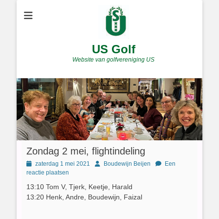
US Golf
Website van golfvereniging US
Zondag 2 mei, flightindeling
Geplaatst
Author
zaterdag 1 mei 2021
Boudewijn Beijen
Een
op
reactie plaatsen
13:10 Tom V, Tjerk, Keetje, Harald
13:20 Henk, Andre, Boudewijn, Faizal