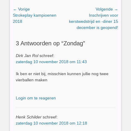
Bericht
← Vorige
Volgende →
Vorig
Volgend
Strokeplay kampioenen
Inschrijven voor
navigatie
bericht:
bericht:
2018
kerstwedstrijd en -diner 15
december is geopend!
3 Antwoorden op “Zondag”
Dirk Jan Rol
schreef:
zaterdag 10 november 2018 om 11:43
Ik ben er niet bij, misschien kunnen jullie nog twee
vierballen maken
Login om te reageren
Henk Schilder
schreef:
zaterdag 10 november 2018 om 12:18